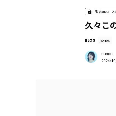
『N planet
久々こ
BLOG
nonoc
nonoc
2024/10