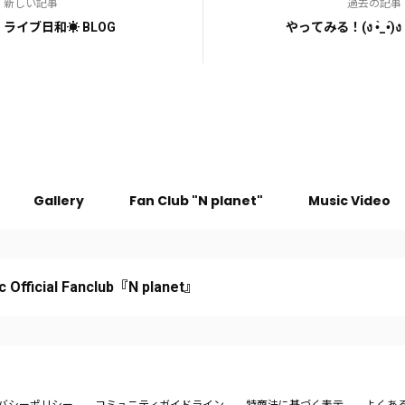
新しい記事
過去の記事
ライブ日和☀️ BLOG
やってみる！(ง •̀_•́)ง
Gallery
Fan Club "N planet"
Music Video
c Official Fanclub『N planet』