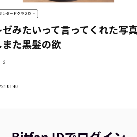
』 スタンダードクラス以上
レゼみたいって言ってくれた写
しまた黒髪の欲
3
/21 01:40
Bitfan IDでログイン