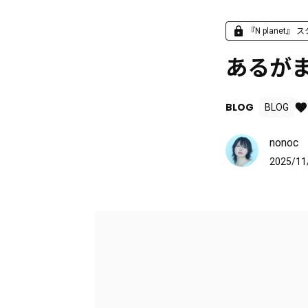
『N planet
あるが
BLOG
BLOG
nonoc
2025/11