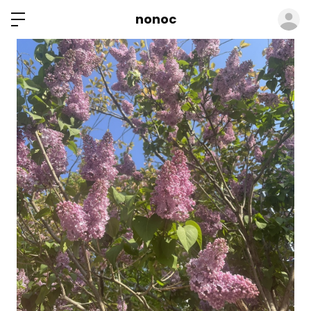
ロ
nonoc