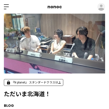
ロ
nonoc
『N planet』 スタンダードクラス以上
ただいま北海道！
BLOG