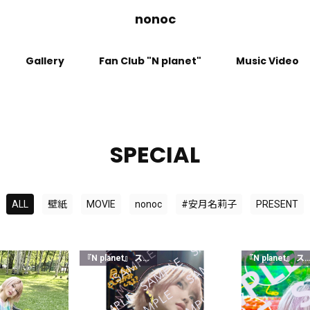
nonoc
Gallery
Fan Club "N planet"
Music Video
SPECIAL
ALL
壁紙
MOVIE
nonoc
#安月名莉子
PRESENT
『N planet』 スタンダードクラス以上
『N planet』 スタンダードク