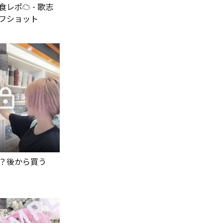
レポ☁️ - 歌志
フショット
7
ラス以上
か？後から買う
8
ラス以上