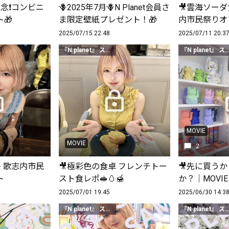
念❗️コンビニ
🪻2025年7月🪻N Planet会員さ
🎥雲海ソーダ食
🎁
ま限定壁紙プレゼント！🎁
内市民祭りオ
2025/07/15 22:48
2025/07/11 20:3
『N planet』 スタンダードクラス以上
『N planet』 スタンダードク
MOVIE
MOVIE
2
- 歌志内市民
🎥極彩色の食卓 フレンチトー
🎥先に買う
ト
スト食レポ🥪🥚🍯
か？｜MOVIE
2025/07/01 19:45
2025/06/30 14:3
『N planet』 スタンダードクラス以上
『N planet』 スタンダードク