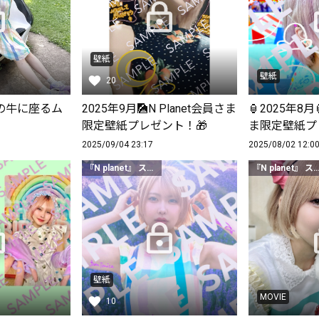
壁紙
壁紙
20
の牛に座るム
2025年9月🎑N Planet会員さま
🏮2025年8月
限定壁紙プレゼント！🎁
ま限定壁紙プ
2025/09/04 23:17
2025/08/02 12:0
『N planet』 スタンダードクラス以上
『N planet』 スタンダードク
壁紙
MOVIE
10