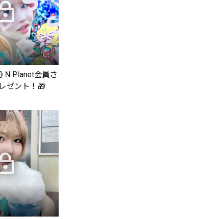
N Planet会員さ
レゼント！🎁
0
ラス以上