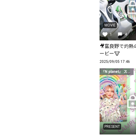
MOVIE
1
4
🎥富良野で灼熱
ービー🐮
2025/09/05 17:46
『N planet』 スタンダードクラス以上
PRESENT