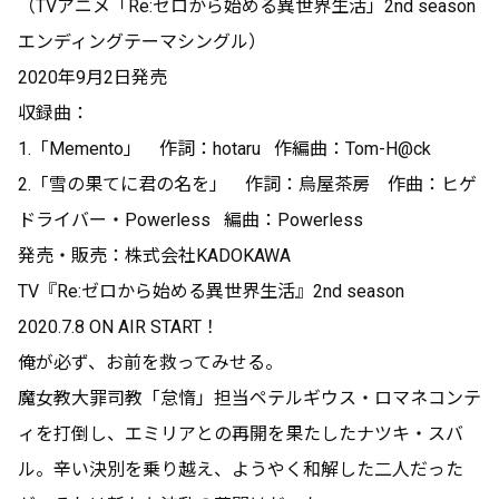
（TVアニメ「Re:ゼロから始める異世界生活」2nd season
エンディングテーマシングル）
2020年9月2日発売
収録曲：
1.「Memento」 作詞：hotaru 作編曲：Tom-H@ck
2.「雪の果てに君の名を」 作詞：烏屋茶房 作曲：ヒゲ
ドライバー・Powerless 編曲：Powerless
発売・販売：株式会社KADOKAWA
TV『Re:ゼロから始める異世界生活』2nd season
2020.7.8 ON AIR START！
俺が必ず、お前を救ってみせる。
魔女教大罪司教「怠惰」担当ペテルギウス・ロマネコンテ
ィを打倒し、エミリアとの再開を果たしたナツキ・スバ
ル。辛い決別を乗り越え、ようやく和解した二人だった