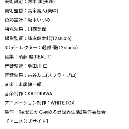
美術設定：青木 薫(美峰)
美術監督：高峯義人(美峰)
色彩設計：坂本いづみ
特殊効果：川西美保
撮影監督：峰岸健太郎(T2studio)
3Dディレクター：軽部 優(T2studio)
編集：須藤 瞳(REAL-T)
音響監督：明田川 仁
音響効果：古谷友二(スワラ・プロ)
音楽：末廣健一郎
音楽制作：KADOKAWA
アニメーション制作：WHITE FOX
製作：Re:ゼロから始める異世界生活2製作委員会
【アニメ公式サイト】