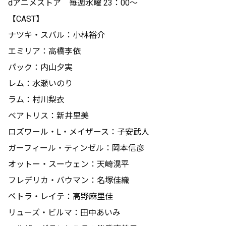
dアニメストア 毎週水曜 23：00～
【CAST】
ナツキ・スバル：小林裕介
エミリア：高橋李依
パック：内山夕実
レム：水瀬いのり
ラム：村川梨衣
ベアトリス：新井里美
ロズワール・L・メイザース：子安武人
ガーフィール・ティンゼル：岡本信彦
オットー・スーウェン：天崎滉平
フレデリカ・バウマン：名塚佳織
ペトラ・レイテ：高野麻里佳
リューズ・ビルマ：田中あいみ