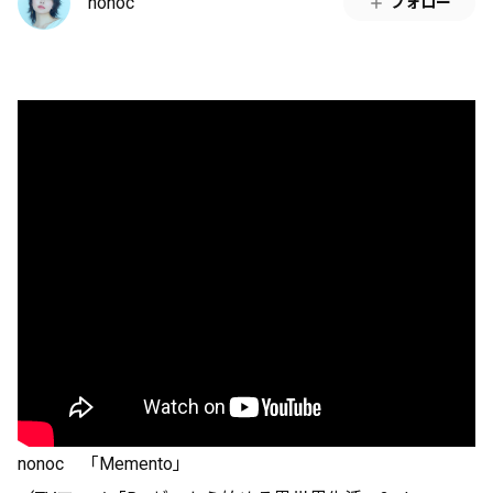
nonoc
フォロー
nonoc 「Memento」