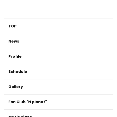
TOP
News
Profile
Schedule
Gallery
Fan Club "N planet"
Music Video