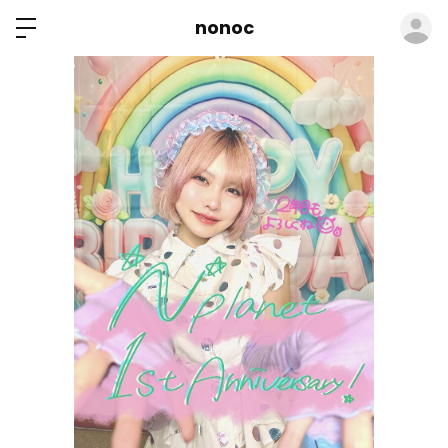
ロ
nonoc