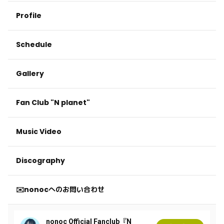
Profile
Schedule
Gallery
Fan Club "N planet"
Music Video
Discography
✉️nonocへのお問い合わせ
nonoc Official Fanclub『N